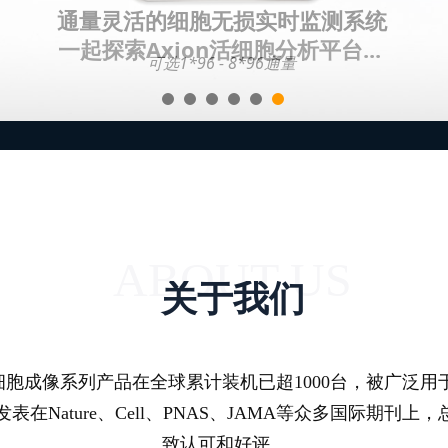
一起探索Axion活细胞分析平台...
ABOUT US
关于我们
ux3等细胞成像系列产品在全球累计装机已超1000台，被
Nature、Cell、PNAS、JAMA等众多国际期刊上
致认可和好评。