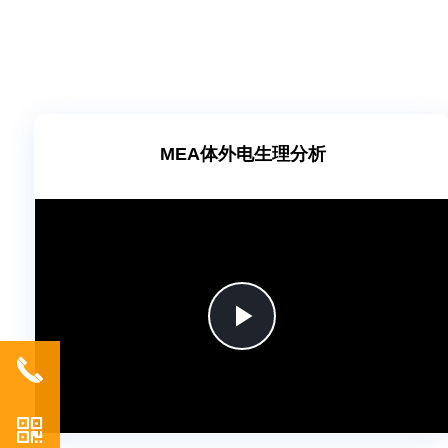
MEA体外电生理分析
Play
끅
Video
낃