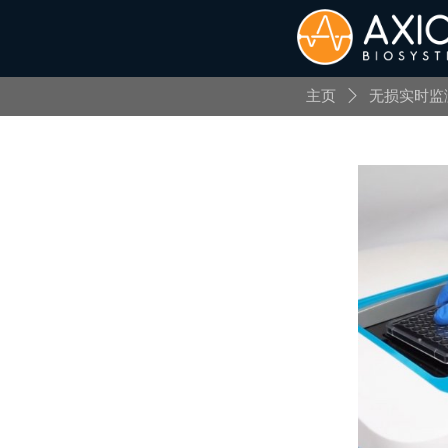
主页
ꄲ
无损实时监