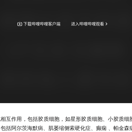
互作用，包括胶质细胞，如星形胶质细胞、小胶质细胞
包括阿尔茨海默病、肌萎缩侧索硬化症、癫痫 、帕金森