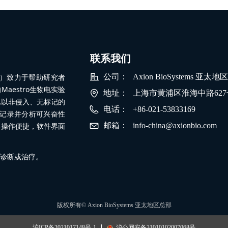
联系我们
公司）致力于帮助研究者
公司：
Axion BioSystems 亚太
estro生物电实验
地址：
上海市黄浦区淮海中路627号0
地以非侵入、无标记的
电话：
+86-021-53833169
地记录并分析可兴奋性
器操作便捷，软件界面
邮箱：
info-china@axionbio.com
诊断或治疗。
版权所有©
Axion BioSystems 亚太地区总部
沪ICP备2021017148号-1
沪公网安备31010102007068号