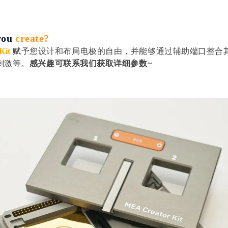
you
create?
Kit
赋予您设计和布局
电极
的自由，并能够通过辅助端口整合
刺激等。
感兴趣可
联系我们获取详细参数~