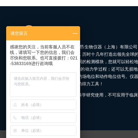
请您留言
Axion BioSystems（蔼可芯昂生物仪器（上海）有限
感谢您的关注，当前客服人员不在
线，请填写一下您的信息，我们会
捕获细胞的复杂生物学信息，历时十几年打造出领先全球的Ma
尽快和您联系。也可直接拨打：021
平台。在这个平台上选择不同的检测模块，您就可以轻松
-53833169进行咨询哦
方式实时监测细胞生长/死亡的动力学过程；还可以无损
细胞（如神经和心肌细胞）的场电位和动作电位信号。仪
直观，是获得细胞表型数据的得力工具！
本网站所有产品和数据仅供科学研究使用，不可应用于临床