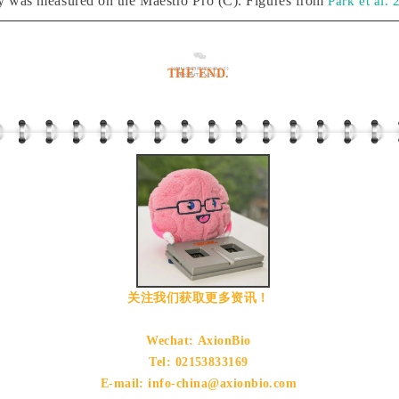
ity was measured on the Maestro Pro (C). Figures from
Park et al.
THE END.
关注我们获取更多资讯！
Wechat: AxionBio
Tel: 02153833169
E-mail: info-china@axionbio.com