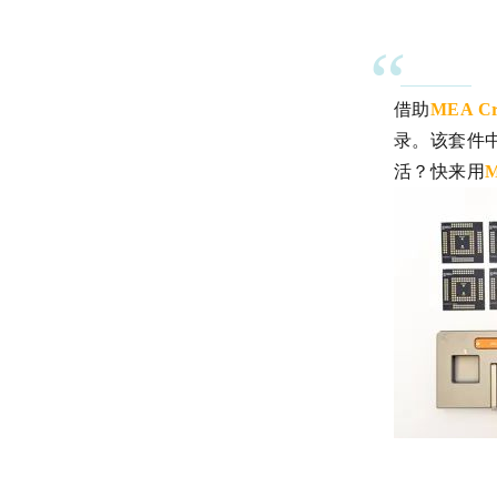
“
借助
MEA Cre
录。该套件
活？快来用
M