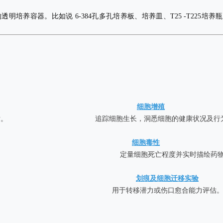
明培养容器。比如说 6-384孔多孔培养板、培养皿、T25 -T225培
细胞增殖
的效力评估。 追踪细胞生长，洞悉细胞的健康状况及行为
细胞毒性
及生长追踪。
定量细胞死亡程度并实时描绘药
划痕及细胞迁移实验
他免疫疗法的效力。
用于转移潜力或伤口愈合能力评估