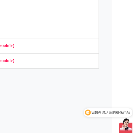
 module）
 module）
我想咨询活细胞成像产品