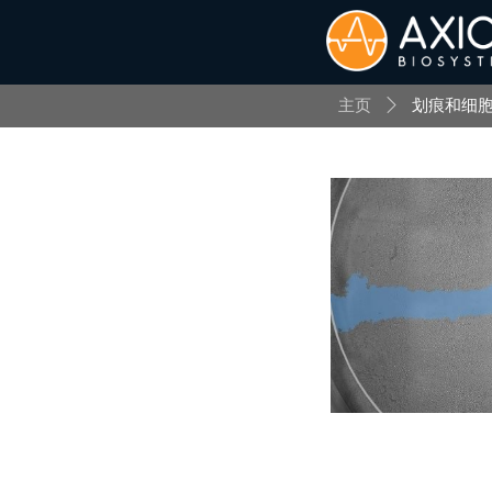
主页
ꄲ
划痕和细