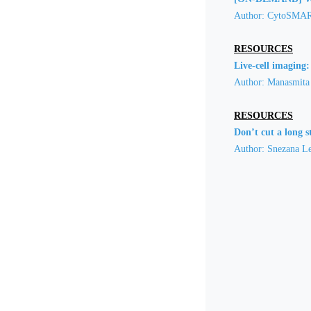
Author: CytoSMAR
RESOURCES
Live-cell imaging: 
Author: Manasmita
RESOURCES
Don’t cut a long s
Author: Snezana L