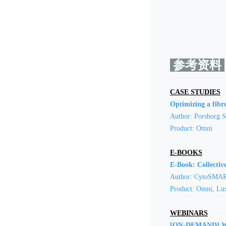
参考资料
CASE STUDIES
Optimizing a fibro
Author: Porsborg S
Product: Omni
E-BOOKS
E-Book: Collective
Author: CytoSMAR
Product: Omni, Lu
WEBINARS
[ON-DEMAND] Webi