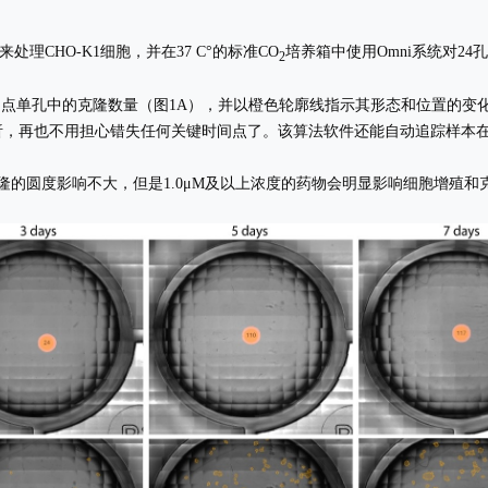
来处理CHO-K1细胞，并在37 C°的标准CO
培养箱中使用Omni系统对2
2
点单孔中的克隆数量（图1A），并以橙色轮廓线指示其形态和位置的变化
析，再也不用担心错失任何关键时间点了。该算法软件还能自动追踪样本在
克隆的圆度影响不大，但是1.0μM及以上浓度的药物会明显影响细胞增殖