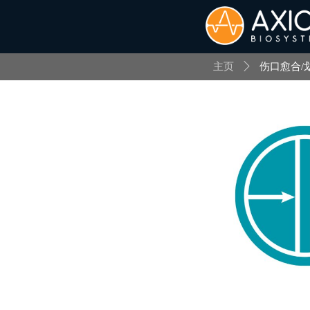
主页
ꄲ
伤口愈合/