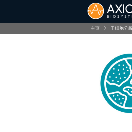
主页
ꄲ
干细胞分