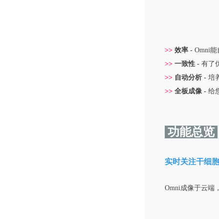
>>
效率 -
Omn
>>
一致性 -
有了
>>
自动分析 -
培
>>
全板成像 -
给
功能总览
实时关注干细
Omni成像于云